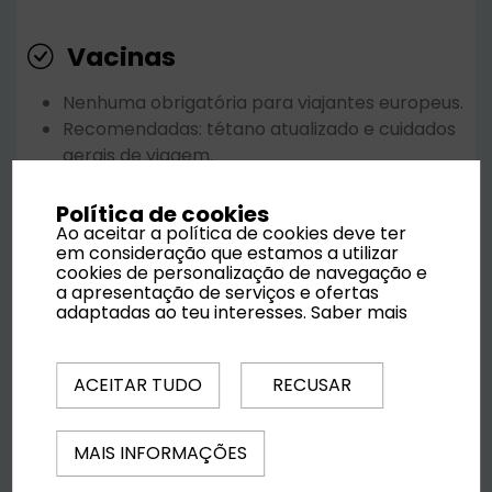
Vacinas
Nenhuma obrigatória para viajantes europeus.
Recomendadas: tétano atualizado e cuidados
gerais de viagem.
Política de cookies
Reservas
Ao aceitar a política de cookies deve ter
em consideração que estamos a utilizar
cookies de personalização de navegação e
Incluído
: Alojamento no regime contratado;
a apresentação de serviços e ofertas
Transfers de/para aeroporto; Transporte
adaptadas ao teu interesses.
Saber mais
local (aluguer de carro); Seguro de viagem
(recomendado);
ACEITAR TUDO
RECUSAR
Não incluído
: Atividades extra (kitesurf,
passeios, tours, mergulho); Alimentação fora
do regime contratado; Equipamento especial,
MAIS INFORMAÇÕES
aluguer, despesas pessoais;