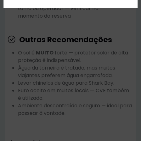
Políticas de Cancelamento
: Varia conforme
tarifa ou operador — verificar no
momento da reserva
Outras Recomendações
O sol é
MUITO
forte — protetor solar de alta
proteção é indispensável.
Água da torneira é tratada, mas muitos
viajantes preferem água engarrafada.
Levar chinelos de água para Shark Bay.
Euro aceito em muitos locais — CVE também
é utilizado.
Ambiente descontraído e seguro — ideal para
passear à vontade.