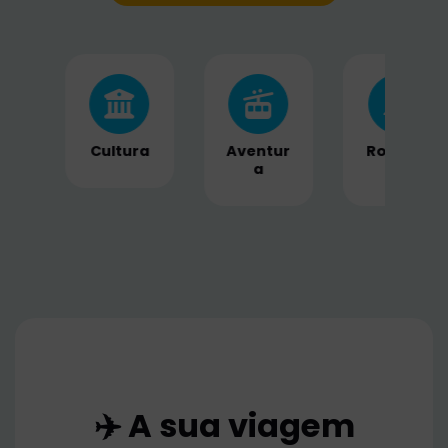
ra
Aventur
Romanc
Naturez
a
e
a
✈️ A sua viagem