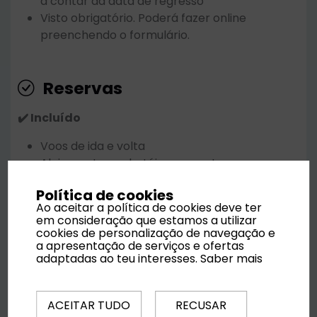
a contar da data de regresso
Visto obrigatório. Poderá fazer online
preenchendo o formulário.
Reservas
✔️ Incluído
Voos de ida e volta
Alojamento em hotéis ou resorts
Regime conforme contratado
Política de cookies
Transfers (quando incluídos)
Ao aceitar a política de cookies deve ter
Seguro de viagem (conforme pacote)
em consideração que estamos a utilizar
cookies de personalização de navegação e
❌ Não Incluído
a apresentação de serviços e ofertas
adaptadas ao teu interesses.
Saber mais
Excursões opcionais
Taxas locais
Despesas de carácter pessoal
ACEITAR TUDO
RECUSAR