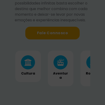
possibilidades infinitas basta escolher o
destino que melhor combina com cada
momento e deixar-se levar por novas
emoções e experiências inesquecíveis.
Fale Connosco
ra
Aventur
Romanc
Naturez
a
e
a