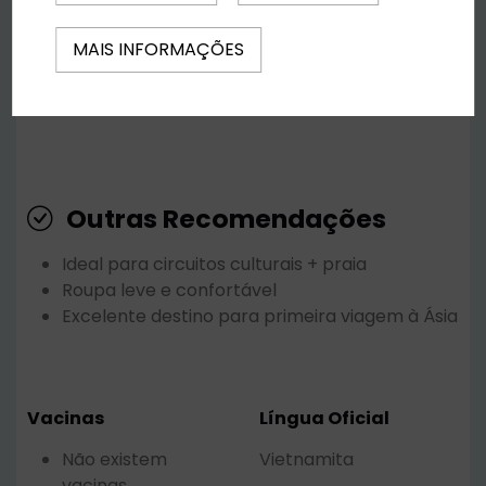
🔄 Políticas de cancelamento
MAIS INFORMAÇÕES
As condições variam conforme operador,
hotel e tarifa aérea.
Outras Recomendações
Ideal para circuitos culturais + praia
Roupa leve e confortável
Excelente destino para primeira viagem à Ásia
Vacinas
Língua Oficial
Não existem
Vietnamita
vacinas