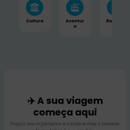
ra
Aventur
Romanc
Naturez
a
e
a
✈️ A sua viagem
começa aqui
Peça o seu orçamento e comece hoje a planear