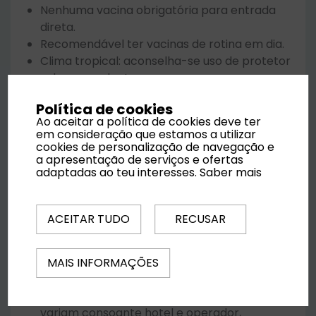
Nenhuma vacina obrigatória para entrada
direta.
Recomendável ter vacinas de rotina em dia.
Clima tropical: aconselha-se uso de protetor
solar e repelente.
Política de cookies
Ao aceitar a política de cookies deve ter
Reservas
em consideração que estamos a utilizar
cookies de personalização de navegação e
a apresentação de serviços e ofertas
Incluído
: Alojamento; Regime alimentar
adaptadas ao teu interesses.
Saber mais
contratado; Transfers de/para o aeroporto;
Seguro de viagem; Assistência no destino
(quando fornecida pelo operador);
ACEITAR TUDO
RECUSAR
Não incluído:
Excursões e atividades
opcionais; Passeios de barco e aventuras na
natureza; Taxas turísticas adicionais (caso se
MAIS INFORMAÇÕES
apliquem); Despesas pessoais;
Politicas de cancelamento:
As condições
variam consoante hotel e operador,