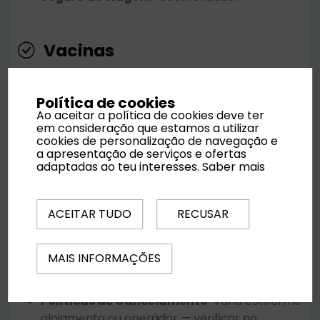
Vacinas
Nenhuma vacina obrigatória.
Vacinas de rotina recomendadas.
Política de cookies
Ao aceitar a política de cookies deve ter
em consideração que estamos a utilizar
cookies de personalização de navegação e
Reservas
a apresentação de serviços e ofertas
adaptadas ao teu interesses.
Saber mais
Incluído:
Alojamento no regime contratado;
Transfers de/para aeroporto; Transporte
ACEITAR TUDO
RECUSAR
local (aluguer de carro); Seguro de viagem
(recomendado);
Não incluído
: Atividades extra; Alimentação
MAIS INFORMAÇÕES
fora do regime contratado; Equipamento
especial, aluguer, despesas pessoais;
Políticas de Cancelamento
: Varia conforme
alojamento ou operador — verificar no