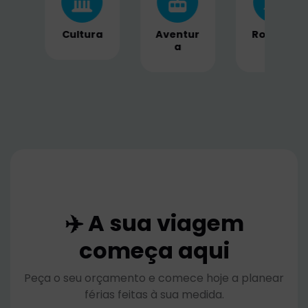
ra
Aventur
Romanc
Naturez
a
e
a
✈️ A sua viagem
começa aqui
Peça o seu orçamento e comece hoje a planear
férias feitas à sua medida.