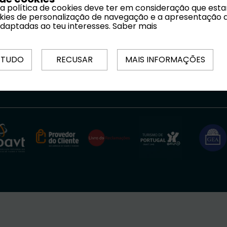
 a política de cookies deve ter em consideração que est
ookies de personalização de navegação e a apresentação 
adaptadas ao teu interesses.
Saber mais
 TUDO
RECUSAR
MAIS INFORMAÇÕES
ições
|
Políticas de Privacidade
|
FIN
|
Livro