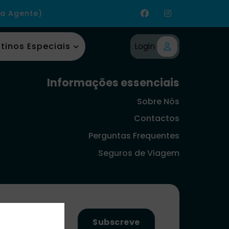
ia Agente)
tinos Especiais
Login
Informações essenciais
Sobre Nós
Contactos
Perguntas Frequentes
Seguros de Viagem
Subscreve