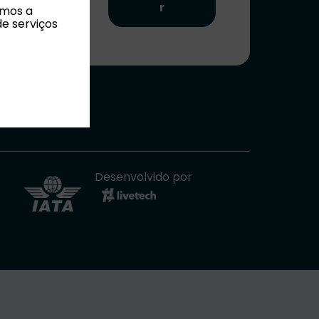
r
amos a
de serviços
 de Reclamações
Desenvolvido por